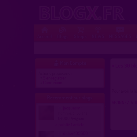
Accueil
Blogs
Shops
NEWS
MESSAGES
Mon Compte

» Les 30 blo
Actions proposées :
»
S'enregistrer
»
Connexion
Pour avoir la l
Récemment sur blogx
ABONNEZ-VOUS
jacquesm
homme, bi 65 ans
84000 Avignon
a publié 1 article
didier499600