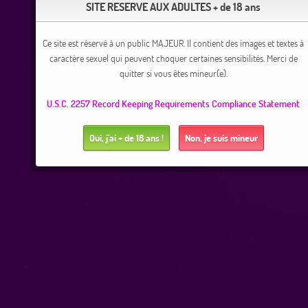
SITE RESERVE AUX ADULTES + de 18 ans
Ce site est réservé à un public MAJEUR. Il contient des images et textes à
caractère sexuel qui peuvent choquer certaines sensibilités. Merci de
quitter si vous êtes mineur(e).
U.S.C. 2257 Record Keeping Requirements Compliance Statement
Oui, j'ai + de 18 ans !
Non, je suis mineur