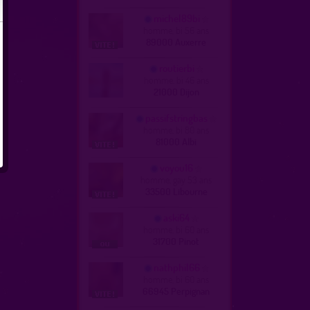
michel89bi
homme, bi 56 ans
89000 Auxerre
routierbi
homme, bi 46 ans
21000 Dijon
passifstringbas
homme, bi 80 ans
81000 Albi
voyou16
homme, gay 53 ans
33500 Libourne
aski64
homme, bi 60 ans
31700 Pinot
nathphil66
homme, bi 60 ans
66945 Perpignan