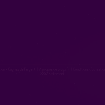
ation - Gagnez de l'argent
|
A propos de blogx.fr
|
Conditions d'utilisatio
2257 Statement