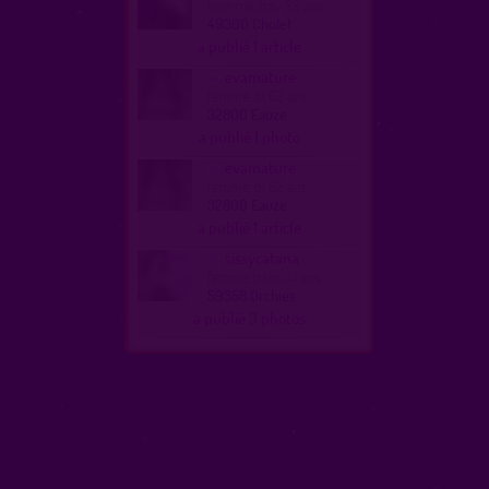
homme, trav 59 ans
49300 Cholet
a publié 1 article
evamature
femme, bi 62 ans
32800 Eauze
a publié 1 photo
evamature
femme, bi 62 ans
32800 Eauze
a publié 1 article
sissycatana
femme trans, 41 ans
59358 Orchies
a publié 3 photos