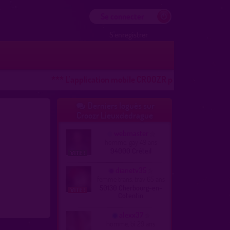
Se connecter
S'enregistrer
*** L'application mobile CROOZR pour les téléphones AN
Derniers logués sur

Croozr Lieuxdedrague
webmaster
homme, gay 49 ans
94000 Créteil
dianetv35
femme trans, trav 65 ans
50130 Cherbourg-en-
Cotentin
alexx37
homme, bi 29 ans