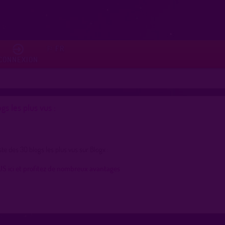
FR
⚐
CONNEXION
gs les plus vus :
iste des 30 blogs les plus vus sur Blogx :
 ici et profitez de nombreux avantages