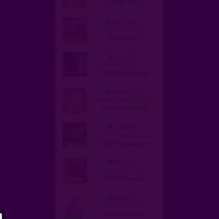
37000 Tours
jeanl0uis
homme, bi 50 ans
51100 Reims
versa17
homme, trav 40 ans
17270 Montguyon
tonton34
homme, hetero 35 ans
30250 Villevieille
catim13
homme, hetero 53 ans
13650 Meyrargues
fran78
homme, bi 53 ans
13008 Marseille
quiveut
homme, bi 66 ans
32230 Marciac