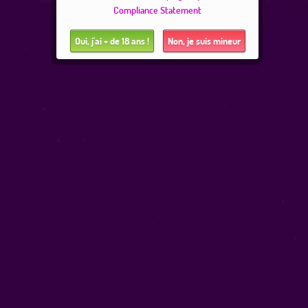
A propos de blogx.fr
|
Conditions d'utilisation
|
Compliance Statement
Suppression de compte
2257 Statement
Oui, j'ai + de 18 ans !
Non, je suis mineur