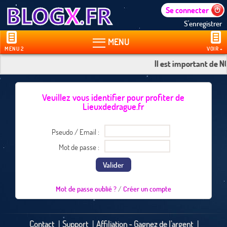
Se connecter
S'enregistrer


MENU
MENU 2
VOIR +
Il est important de N
Veuillez vous identifier pour profiter de
Lieuxdedrague.fr
Pseudo / Email :
Mot de passe :
Valider
Mot de passe oublié ?
/
Créer un compte
Contact
|
Support
|
Affiliation - Gagnez de l'argent
|